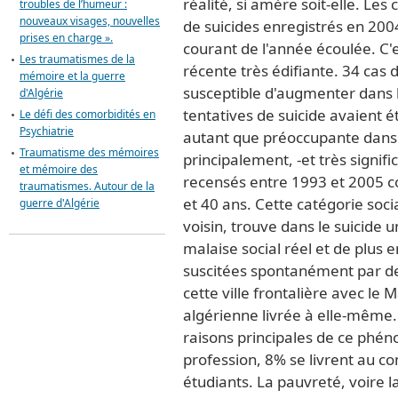
réalité, si amère soit-elle. Les
troubles de l’humeur :
nouveaux visages, nouvelles
de suicides enregistrés en 200
prises en charge ».
courant de l'année écoulée. C
Les traumatismes de la
récente très édifiante. 34 cas
mémoire et la guerre
susceptible d'augmenter dans 
d'Algérie
tentatives de suicide avaient 
Le défi des comorbidités en
Psychiatrie
autant que préoccupante dans l
Traumatisme des mémoires
principalement, -et très signifi
et mémoire des
recensés entre 1993 et 2005 
traumatismes. Autour de la
et 40 ans. Cette catégorie socia
guerre d'Algérie
voisin, trouve dans le suicide
malaise social réel et de plus 
suscitées spontanément par de
cette ville frontalière avec le
algérienne livrée à elle-même
raisons principales de ce phé
profession, 8% se livrent au c
étudiants. La pauvreté, voire l