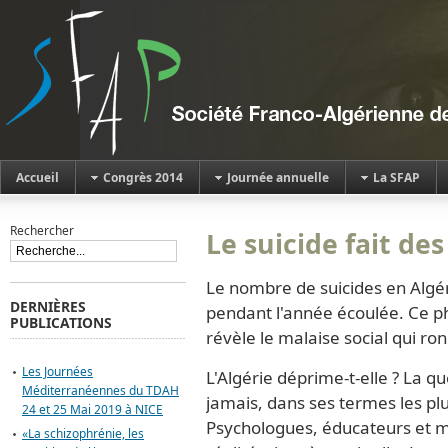
Accueil
Congrès 2014
Journée annuelle
La SFAP
Rechercher
Le suicide fait de
Le nombre de suicides en Alg
DERNIÈRES
pendant l'année écoulée. Ce p
PUBLICATIONS
révèle le malaise social qui ro
Les Journées
L'Algérie déprime-t-elle ? La q
Méditerranéennes du TDAH
jamais, dans ses termes les plus
24 et 25 Mai 2019 à NICE
Psychologues, éducateurs et m
«La schizophrénie, les