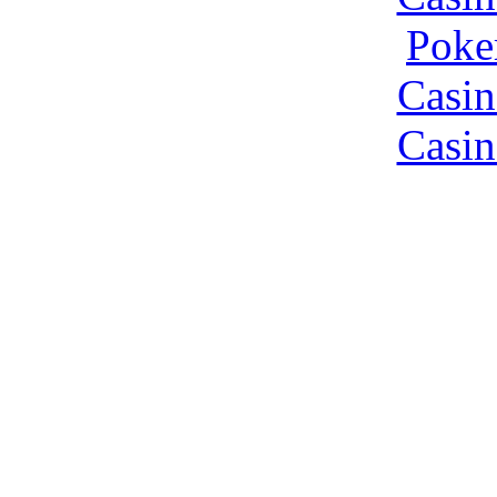
Poke
Casin
Casin