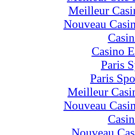
Meilleur Casi
Nouveau Casin
Casin
Casino E
Paris S
Paris Spo
Meilleur Casi
Nouveau Casin
Casin
Nouveau Cas