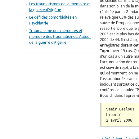
de suicide dans la wil
Les traumatismes de la mémoire et
dans son bilan de la m
la guerre d'Algérie
réalisée par la Gendar
Le défi des comorbidités en
relevé que 63% des sui
suivie de l'empoisonnem
Psychiatrie
ressort encore que le 
Traumatisme des mémoires et
2005 est le plus bas d
mémoire des traumatismes. Autour
2004 de 44. Il est à si
de la guerre d'Algérie
enregistrés durant cet
Tigzirt avec 19 cas. Qu
d'un cas à un autre mai
l'accumulation de troub
est suivi de rejet, à l
qui démontrent, on ne p
l'association Izuran n
indiquant surtout ce qu'
conférence intitulée "P
Bouzidi, dans l'après-m
Samir Leslous
Liberté
2 avril 2006
< Précédent
Suivant