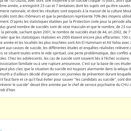
aya de Tizi Ouzou, avec donc une moyenne d'un suicide chaque 10 jours, alors que l
ême année, a enregistré 23 cas et 7 tentatives dont les sujets ont pu être sauvé
merie nationale, et dont les résultats sont exposés à la maison de la culture Mo
cidés sont des chômeurs et que la pendaison représente 70% des moyens utilisés
ent. D'après les statistiques établies par la Protection civile pour la période all
plus grand nombre de suicidés sont de sexe masculin et que le nombre, de 23 sui
e la période, sachant qu'en 2001, le nombre de suicidés était de 44, en 2002, de 7
gnaler que les statistiques réalisées en 2000 étaient encore plus effarantes. 100 c
te année et les localités les plus touchées sont Aïn El Hammam et Aït Yahia avec
ant aux causes de suicide, les différentes études et enquêtes réalisées relèvent q
s se situent toutes entre le vide spirituel, une perte problématique, des conflits a
les. Chez les adolescents, les cas de suicide sont souvent liés à l'échec scolaire
a dissociation familiale ou à une rupture amoureuse. C'est sur la base de ces étude
eut plus clair, que la situation du suicide est toujours alarmante dans la wilaya 
'tmurth a d'ailleurs décidé d'organiser ces journées de prévention durant lesquel
il faut faire et ce qu'il faut éviter pour sauver "les candidats au suicide", sont di
révenir le suicide" devait être animée par le chef de service psychiatrie du CHU d
idi d'hier.
 >