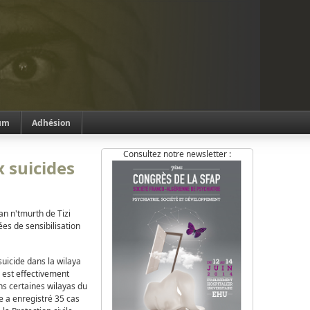
um
Adhésion
Consultez notre newsletter :
 suicides
an n'tmurth de Tizi
ées de sensibilisation
 suicide dans la wilaya
 est effectivement
ns certaines wilayas du
e a enregistré 35 cas