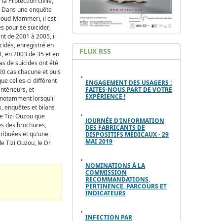
a Protection civile,
s. Dans une enquête
uloud-Mammeri, il est
 pour se suicider,
ant de 2001 à 2005, il
cidés, enregistré en
FLUX RSS
1, en 2003 de 35 et en
as de suicides ont été
 20 cas chacune et puis
ue celles-ci diffèrent
ENGAGEMENT DES USAGERS :
FAITES-NOUS PART DE VOTRE
ntérieurs, et
EXPÉRIENCE !
, notamment lorsqu'il
s, enquêtes et bilans
de Tizi Ouzou que
JOURNÉE D'INFORMATION
les des brochures,
DES FABRICANTS DE
stribuées et qu'une
DISPOSITIFS MÉDICAUX - 29
MAI 2019
e Tizi Ouzou, le Dr
NOMINATIONS À LA
COMMISSION
RECOMMANDATIONS,
PERTINENCE, PARCOURS ET
INDICATEURS
INFECTION PAR