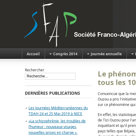
Accueil
Congrès 2014
Journée annuelle
Rechercher
Le phénomè
tous les 10
DERNIÈRES PUBLICATIONS
Convaincue que la meill
Ouzou a pris l'initiati
sur ce phénomène qui 
Les Journées Méditerranéennes du
TDAH 24 et 25 Mai 2019 à NICE
En effet, les statistiqu
de Tizi Ouzou pour l'
«La schizophrénie, les troubles de
inquiétant et qu'il pr
l’humeur : nouveaux visages,
pays telles que Béjaïa
nouvelles prises en charge ».