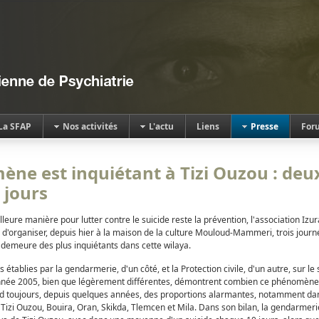
La SFAP
Nos activités
L'actu
Liens
Presse
For
ne est inquiétant à Tizi Ouzou : deux
 jours
eure manière pour lutter contre le suicide reste la prévention, l'association Izur
ve d'organiser, depuis hier à la maison de la culture Mouloud-Mammeri, trois journ
demeure des plus inquiétants dans cette wilaya.
es établies par la gendarmerie, d'un côté, et la Protection civile, d'un autre, sur le
année 2005, bien que légèrement différentes, démontrent combien ce phénomène
end toujours, depuis quelques années, des proportions alarmantes, notamment da
, Tizi Ouzou, Bouira, Oran, Skikda, Tlemcen et Mila. Dans son bilan, la gendarmeri