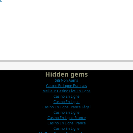
Hidden gems
Siti Non Aams
Casino En Ligne Français
Meilleur Casino Live En Ligne
Casino En Ligne
Casino En Ligne
Casino En Ligne France Légal
Casino En Ligne
Casino En Ligne France
Casino En Ligne France
Casino En Ligne