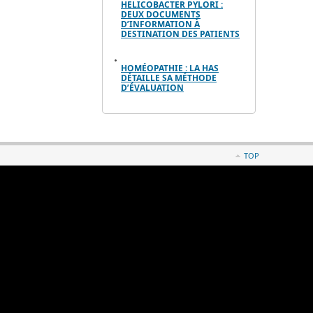
HELICOBACTER PYLORI :
DEUX DOCUMENTS
D’INFORMATION À
DESTINATION DES PATIENTS
HOMÉOPATHIE : LA HAS
DÉTAILLE SA MÉTHODE
D’ÉVALUATION
TOP