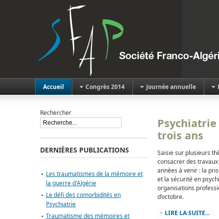
Accueil
Congrès 2014
Journée annuelle
Rechercher
Psychiatrie 
trois ans
DERNIÈRES PUBLICATIONS
Saisie sur plusieurs t
consacrer des travaux a
années à venir : la pr
Les traumatismes de la mémoire et
et la sécurité en psych
la guerre d'Algérie
organisations professio
Le défi des comorbidités en
d’octobre.
Psychiatrie
LIRE LA SUITE...
Traumatisme des mémoires et