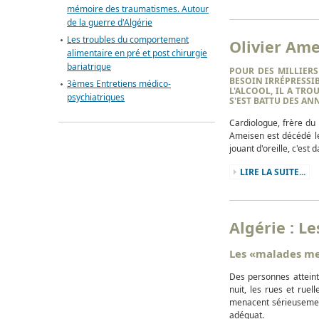
mémoire des traumatismes. Autour
de la guerre d'Algérie
Les troubles du comportement
Olivier Ame
alimentaire en pré et post chirurgie
bariatrique
POUR DES MILLIERS
BESOIN IRRÉPRESSI
3èmes Entretiens médico-
L'
ALCOOL
, IL A TR
psychiatriques
S'EST BATTU DES A
Cardiologue, frère du
Ameisen
est décédé le
jouant d'oreille, c'est 
LIRE LA SUITE...
Algérie : L
Les «malades men
Des personnes atteint
nuit, les rues et ruel
menacent sérieusement
adéquat.