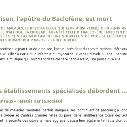
isen, l'apôtre du Baclofène, est mort
 DE MALADES, IL RESTERA CELUI QUI LEUR AURA PERMIS D'EN
FINIR
AVE
BLE D'ALCOOL. SA CROISADE AURA ÉTÉ CELLE DU BACLOFÈNE : MÉDECIN 
OUVÉ EN CE VIEUX MÉDICAMENT UNE NOUVELLE VOIE POUR SE LIBÉRER DE
NNÉES DURANT POUR
IMPOSER
SA DÉCOUVERTE.
 professeur
Jean-Claude Ameisen
, l'actuel président du comité national d'éthiq
 18 juillet à Paris d'un infarctus du myocarde. Il venait d'
avoir
60 ans. Pianiste
dans la musique qu'il voit d'abord sa carrière : adolescent, il ne pense qu'à elle.
es établissements spécialisés débordent ...
taux» rejetés par la société
es de maladies mentales, parfois dangereuses, continuent de parcourir, à lon
les d’Alger et d’autres grandes villes du pays, dans l’indifférence totale des aut
 la sécurité des citoyens mais aggravent aussi leur état mental faute d’un tr