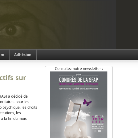
um
Adhésion
Consultez notre newsletter :
ctifs sur
(HAS) a décidé de
oritaires pour les
 psychique, les droits
itutions, les
 à la fin du mois