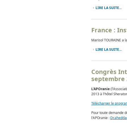
LIRE LA SUITE...
France : In
Marisol TOURAINE a la
LIRE LA SUITE...
Congrès Int
septembre 
L'APOranie
(l'Associa
2013 à l'hôtel Sherato
Télécharger le progr
Pour toute demande d
l'APOranie :
Dr.ahedda