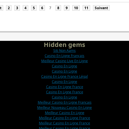
t
2
3
4
5
6
7
8
9
10
11
Suivant
Hidden gems
Siti Non Aams
Casino En Ligne Français
Meilleur Casino Live En Ligne
Casino En Ligne
Casino En Ligne
Casino En Ligne France Légal
Casino En Ligne
Casino En Ligne France
Casino En Ligne France
Casino En Ligne
Meilleur Casino En Ligne Francais
Meilleur Nouveau Casino En Ligne
Meilleur Casino En Ligne
Meilleur Casino En Ligne France
Meilleur Casino En Ligne France
Meilleur Casino En Ligne France