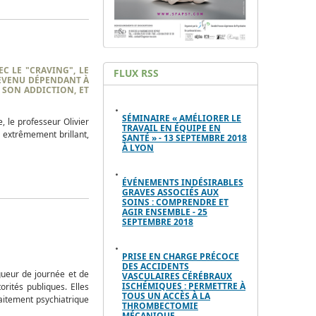
C LE "CRAVING", LE
FLUX RSS
DEVENU DÉPENDANT À
 SON ADDICTION, ET
SÉMINAIRE « AMÉLIORER LE
ue, le professeur
Olivier
TRAVAIL EN ÉQUIPE EN
 extrêmement brillant,
SANTÉ » - 13 SEPTEMBRE 2018
À LYON
ÉVÉNEMENTS INDÉSIRABLES
GRAVES ASSOCIÉS AUX
SOINS : COMPRENDRE ET
AGIR ENSEMBLE - 25
SEPTEMBRE 2018
PRISE EN CHARGE PRÉCOCE
DES ACCIDENTS
gueur de journée et de
VASCULAIRES CÉRÉBRAUX
ISCHÉMIQUES : PERMETTRE À
orités publiques. Elles
TOUS UN ACCÈS À LA
aitement psychiatrique
THROMBECTOMIE
MÉCANIQUE