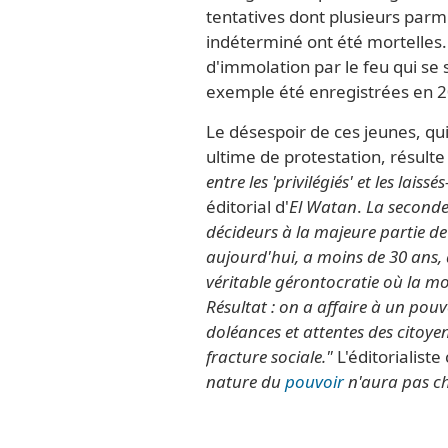
tentatives dont plusieurs par
indéterminé ont été mortelles. 
d'immolation par le feu qui se
exemple été enregistrées en 2
Le désespoir de ces jeunes, qu
ultime de protestation, résulte
entre les 'privilégiés' et les lais
éditorial d'
El Watan
.
La seconde
décideurs à la majeure partie de
aujourd'hui, a moins de 30 ans,
véritable gérontocratie où la m
Résultat : on a affaire à un
pouv
doléances et attentes des citoy
fracture sociale."
L'éditorialiste
nature du
pouvoir
n'aura pas ch