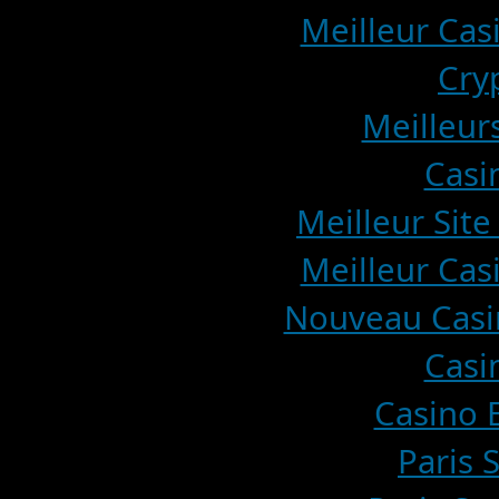
Meilleur Cas
Cry
Meilleur
Casi
Meilleur Site
Meilleur Cas
Nouveau Casin
Casi
Casino E
Paris 