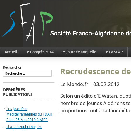
Accueil
Congrès 2014
Journée annuelle
La SFAP
Rechercher
Recrudescence de 
Le Monde.fr |
03.02.2012
DERNIÈRES
PUBLICATIONS
Selon un édito d'ElWatan, quoti
nombre de jeunes Algériens te
Les Journées
proportions tout à fait inquiéta
Méditerranéennes du TDAH
24 et 25 Mai 2019 à NICE
«La schizophrénie, les