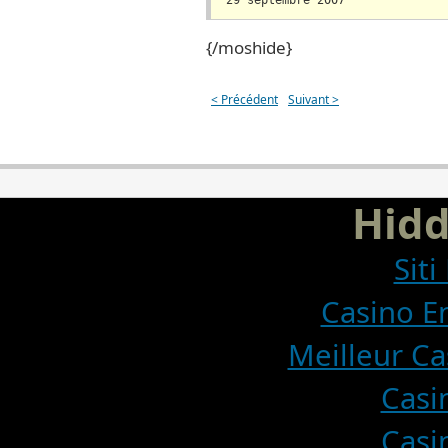
29 septembre 2007
{/moshide}
< Précédent
Suivant >
Hid
Sit
Casino En
Meilleur Ca
Casi
Casi