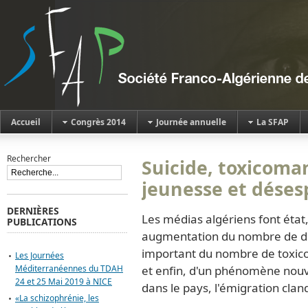
Accueil
Congrès 2014
Journée annuelle
La SFAP
Rechercher
Suicide, toxicoma
jeunesse et dése
DERNIÈRES
Les médias algériens font état,
PUBLICATIONS
augmentation du nombre de dé
important du nombre de toxico
Les Journées
Méditerranéennes du TDAH
et enfin, d'un phénomène nouv
24 et 25 Mai 2019 à NICE
dans le pays, l'émigration clan
«La schizophrénie, les