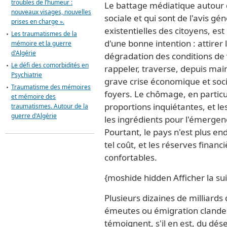
troubles de l’humeur :
Le battage médiatique autour 
nouveaux visages, nouvelles
sociale et qui sont de l'avis gén
prises en charge ».
existentielles des citoyens, est
Les traumatismes de la
d'une bonne intention : attirer 
mémoire et la guerre
d'Algérie
dégradation des conditions de vi
Le défi des comorbidités en
rappeler, traverse, depuis ma
Psychiatrie
grave crise économique et socia
Traumatisme des mémoires
foyers. Le chômage, en particul
et mémoire des
proportions inquiétantes, et les
traumatismes. Autour de la
guerre d'Algérie
les ingrédients pour l'émergenc
Pourtant, le pays n'est plus end
tel coût, et les réserves financ
confortables.
{moshide hidden Afficher la sui
Plusieurs dizaines de milliards 
émeutes ou émigration clandest
témoignent, s'il en est, du déses