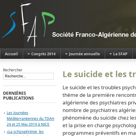
Accueil
Congrès 2014
Journée annuelle
La SFAP
Rechercher
Le suicide et les 
Le suicide et les troubles psych
DERNIÈRES
thème de la première rencontre
PUBLICATIONS
algérienne des psychiatres pri
nombre de psychiatres algérie
Les Journées
phénomène du suicide chez les
Méditerranéennes du TDAH
24 et 25 Mai 2019 à NICE
et la prise en charge psycholog
«La schizophrénie, les
programmes préventifs en mati