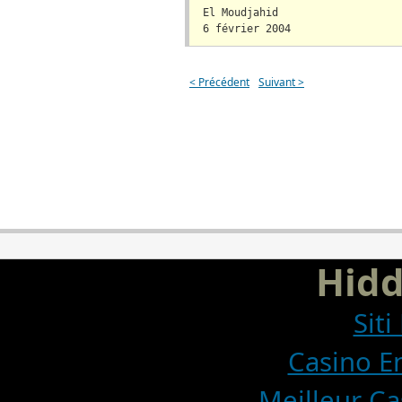
El Moudjahid
6 février 2004
< Précédent
Suivant >
Hid
Sit
Casino En
Meilleur Ca