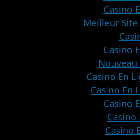
Casino E
Meilleur Site
Casi
Casino E
Nouveau 
Casino En Li
Casino En L
Casino E
Casino 
Casino E