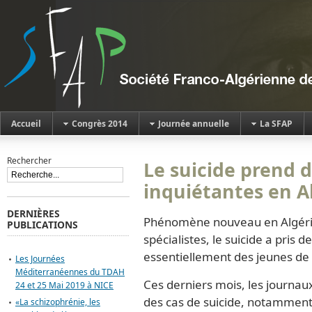
Accueil
Congrès 2014
Journée annuelle
La SFAP
Rechercher
Le suicide prend 
inquiétantes en A
DERNIÈRES
Phénomène nouveau en Algérie
PUBLICATIONS
spécialistes, le suicide a pris 
essentiellement des jeunes de 
Les Journées
Méditerranéennes du TDAH
Ces derniers mois, les journa
24 et 25 Mai 2019 à NICE
des cas de suicide, notamment 
«La schizophrénie, les