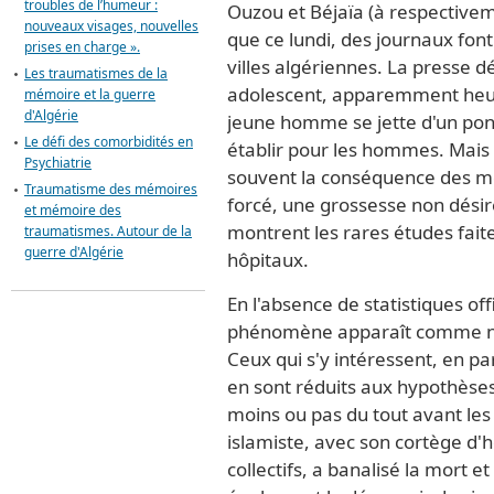
troubles de l’humeur :
Ouzou et Béjaïa (à respectiveme
nouveaux visages, nouvelles
que ce lundi, des journaux font
prises en charge ».
villes algériennes. La presse d
Les traumatismes de la
adolescent, apparemment heur
mémoire et la guerre
d'Algérie
jeune homme se jette d'un pont 
Le défi des comorbidités en
établir pour les hommes. Mais
Psychiatrie
souvent la conséquence des m
Traumatisme des mémoires
forcé, une grossesse non désir
et mémoire des
montrent les rares études faites
traumatismes. Autour de la
guerre d'Algérie
hôpitaux.
En l'absence de statistiques offi
phénomène apparaît comme n
Ceux qui s'y intéressent, en pa
en sont réduits aux hypothèses.
moins ou pas du tout avant les 
islamiste, avec son cortège d'
collectifs, a banalisé la mort e