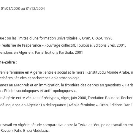
 01/01/2003 au 31/12/2004
que : ou les limites d'une formation universitaire », Oran, CRASC 1998.
le réalisme de l'espérance », (ouvrage collectif), Toulouse, Editions Erès, 2001.
andons en Algérie », Paris, Editions Karthala, 2001
a-Zohra :
énile féminine en Algérie : entre e social et le moral ».Institut du Monde Arabe,
béres : études et recherches en anthropologie.
es au Maghreb et en immigration, la frontiére des genres en questions », Paris
n « Etudes sociologiques et anthropologiques ».
n Algérie entre vécu et stéréotype », Alger, juin 2000, Fondation Boucebci Recher
délinquance en Algérie : La délinquance juvénile féminine », Oran, Editions Dar 
 travail en Algérie : étude comparative entre la Twiza et l'équipe de travail en e
n Revue « Fahd Bnou Abdelaziz.