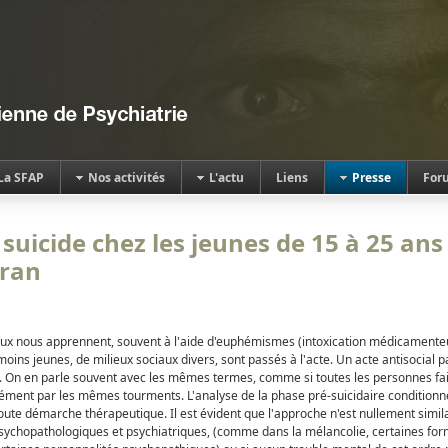
La SFAP
Nos activités
L'actu
Liens
Presse
For
 suicide chez les jeunes de 15 à 25 ans
Oran
aux nous apprennent, souvent à l'aide d'euphémismes (intoxication médicamente
ins jeunes, de milieux sociaux divers, sont passés à l'acte. Un acte antisocial pa
e. On en parle souvent avec les mêmes termes, comme si toutes les personnes fai
cément par les mêmes tourments. L'analyse de la phase pré-suicidaire conditionne
oute démarche thérapeutique. Il est évident que l'approche n'est nullement similair
psychopathologiques et psychiatriques, (comme dans la mélancolie, certaines fo