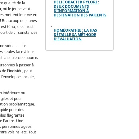
HELICOBACTER PYLORI :
e qualité de la
DEUX DOCUMENTS
r, où le jeune veut
D’INFORMATION À
es mettent leur vie en
DESTINATION DES PATIENTS
x ! Beaucoup de jeunes
est ténu, si ce n'est
HOMÉOPATHIE : LA HAS
ncourt de circonstances
DÉTAILLE SA MÉTHODE
D’ÉVALUATION
individuelles. Le
es seules face à leur
t la seule « solution ».
personnes à passer à
 de l'individu, peut
: l'enveloppe sociale,
n intérieure ou
agiles et peu
ptation problématique.
igible pour des
plus flagrantes
e l'autre. Une
 des personnes âgées
re voisins, etc. Tout