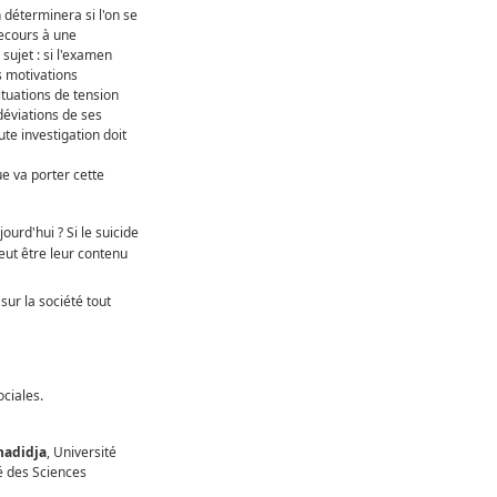
 déterminera si l'on se
recours à une
sujet : si l'examen
s motivations
situations de tension
 déviations de ses
ute investigation doit
e va porter cette
ourd'hui ? Si le suicide
eut être leur contenu
sur la société tout
ociales.
adidja
, Université
é des Sciences