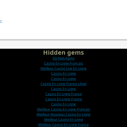
 >
Hidden gems
Siti Non Aams
Casino En Ligne Français
Meilleur Casino Live En Ligne
Casino En Ligne
Casino En Ligne
Casino En Ligne France Légal
Casino En Ligne
Casino En Ligne France
Casino En Ligne France
Casino En Ligne
Meilleur Casino En Ligne Francais
Meilleur Nouveau Casino En Ligne
Meilleur Casino En Ligne
Meilleur Casino En Ligne France