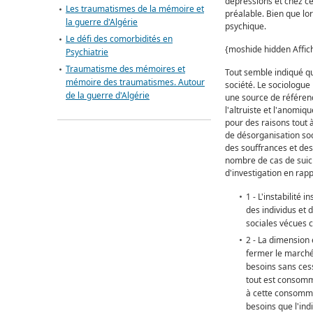
dépressions et chez ce
Les traumatismes de la mémoire et
préalable. Bien que lo
la guerre d'Algérie
psychique.
Le défi des comorbidités en
{moshide hidden Affiche
Psychiatrie
Traumatisme des mémoires et
Tout semble indiqué que
mémoire des traumatismes. Autour
société. Le sociologue 
de la guerre d'Algérie
une source de référenc
l'altruiste et l'anomiq
pour des raisons tout à
de désorganisation soci
des souffrances et des 
nombre de cas de suicid
d'investigation en rapp
1 - L'instabilité 
des individus et 
sociales vécues 
2 - La dimension 
fermer le marché 
besoins sans cess
tout est consomma
à cette consommat
besoins que l'ind