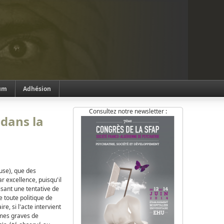
um
Adhésion
Consultez notre newsletter :
 dans la
use), que des
r excellence, puisqu'il
sant une tentative de
 toute politique de
e, si l'acte intervient
rmes graves de