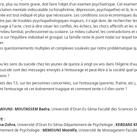
ire, plus ou moins grave, doit faire l'objet d'un examen psychiatrique. Cet examen
ctation mentale indiscutable (schizophrénie, dépression, psychopathie) et là, le 
ée est tout indiqué et plus que nécessaire. Les conditions socio-économiques du 
e pas de troubles psychopathologiques majeurs, il s'agit donc de rechercher le
e à l'acte, c'est-à-dire situer les conflits, les échecs, les chocs affectifs et les 
milieu familial, professionnel ou scolaire. Le milieu culturel, les contradictions et
e sur l'équilibre individuel et groupal. La famille reste le point nodal sur lequel to
er.
ces questionnements multiples et complexes soulevés par notre problématique qu
u les sens du suicide chez les jeunes de quinze à vingt-six ans dans l'Algérie d'auj
e suicide sont des messages envoyés à l'entourage et peut-être à la société quel p
ions ?
ets des T.S. sur les personnes concernées, sur l'entourage (parents, fratrie, etc.), 
 l'entourage vit cet événement tragique et comment tente-t-il d'en sortir ?
MIMOUNI- MOUTASSEM Badra
, Université d'Oran Es-Sénia Faculté des Sciences S
E :
ma-Zohra
, Université d'Oran Es-Sénia Département de Psychologie ;
KEBDANI Kh
rtement de Psychologie :
MIMOUNI Mostéfa
, Université de Mostaganem Facult