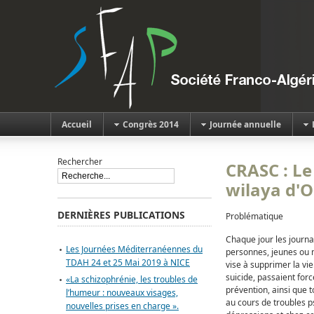
Accueil
Congrès 2014
Journée annuelle
Rechercher
CRASC : Le
wilaya d'
DERNIÈRES PUBLICATIONS
Problématique
Chaque jour les journ
Les Journées Méditerranéennes du
personnes, jeunes ou mo
TDAH 24 et 25 Mai 2019 à NICE
vise à supprimer la vi
suicide, passaient for
«La schizophrénie, les troubles de
prévention, ainsi que t
l’humeur : nouveaux visages,
au cours de troubles 
nouvelles prises en charge ».