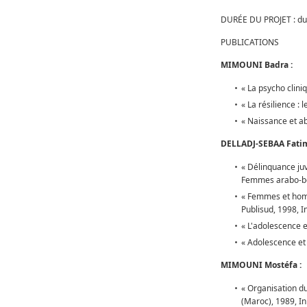
DURÉE DU PROJET : du
PUBLICATIONS
MIMOUNI Badra :
« La psycho clini
« La résilience : 
« Naissance et ab
DELLADJ-SEBAA Fatim
« Délinquance juv
Femmes arabo-ber
« Femmes et homm
Publisud, 1998, I
« L'adolescence e
« Adolescence et 
MIMOUNI Mostéfa :
« Organisation du
(Maroc), 1989, I