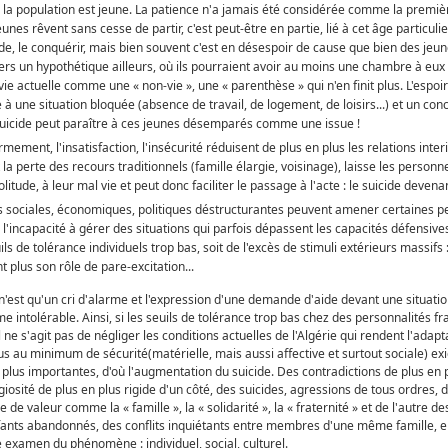
 la population est jeune. La patience n'a jamais été considérée comme la premièr
eunes rêvent sans cesse de partir, c'est peut-être en partie, lié à cet âge particulie
e, le conquérir, mais bien souvent c'est en désespoir de cause que bien des jeun
 vers un hypothétique ailleurs, où ils pourraient avoir au moins une chambre à eu
ie actuelle comme une « non-vie », une « parenthèse » qui n'en finit plus. L'espoir 
e à une situation bloquée (absence de travail, de logement, de loisirs...) et un co
 suicide peut paraître à ces jeunes désemparés comme une issue !
ermement, l'insatisfaction, l'insécurité réduisent de plus en plus les relations inter
la perte des recours traditionnels (famille élargie, voisinage), laisse les personn
olitude, à leur mal vie et peut donc faciliter le passage à l'acte : le suicide devenan
ns sociales, économiques, politiques déstructurantes peuvent amener certaines 
, l'incapacité à gérer des situations qui parfois dépassent les capacités défensives
ils de tolérance individuels trop bas, soit de l'excès de stimuli extérieurs massifs 
t plus son rôle de pare-excitation...
 n'est qu'un cri d'alarme et l'expression d'une demande d'aide devant une situatio
intolérable. Ainsi, si les seuils de tolérance trop bas chez des personnalités fr
il ne s'agit pas de négliger les conditions actuelles de l'Algérie qui rendent l'ada
us au minimum de sécurité(matérielle, mais aussi affective et surtout sociale) ex
 plus importantes, d'où l'augmentation du suicide. Des contradictions de plus en 
giosité de plus en plus rigide d'un côté, des suicides, agressions de tous ordres, d
e de valeur comme la « famille », la « solidarité », la « fraternité » et de l'autre
nfants abandonnés, des conflits inquiétants entre membres d'une même famille, ent
e examen du phénomène : individuel, social, culturel.