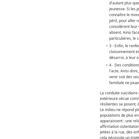
d'autant plus que
jeunesse. Si les j
connaître le mond
péril, pour aller
considèrent leur v
absent. Ainsi fac
particulières, le
3 - Enfin, le renf
cloisonnement et 
désarroi, à leur s
4 - Des conditio
l'acte. Ainsi donc
venir soit des seu
familiale ne jouan
La conduite suicidaire
extérieure vécue comme 
résilientes se posent, 
Le milieu ne répond pl
populations de plus en
apparaissent : une reli
affirmation ostentatoir
jetées à la rue, des e
cela nécessite un tripl