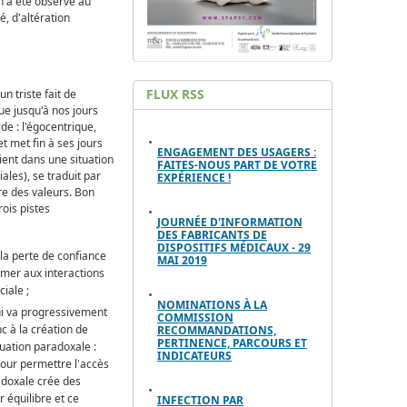
n'a été observé au
, d'altération
FLUX RSS
n triste fait de
tue jusqu'à nos jours
de : l'égocentrique,
et met fin à ses jours
ENGAGEMENT DES USAGERS :
ient dans une situation
FAITES-NOUS PART DE VOTRE
ales), se traduit par
EXPÉRIENCE !
bre des valeurs. Bon
rois pistes
JOURNÉE D'INFORMATION
DES FABRICANTS DE
DISPOSITIFS MÉDICAUX - 29
e la perte de confiance
MAI 2019
rmer aux interactions
iale ;
NOMINATIONS À LA
qui va progressivement
COMMISSION
c à la création de
RECOMMANDATIONS,
PERTINENCE, PARCOURS ET
tuation paradoxale :
INDICATEURS
pour permettre l'accès
adoxale crée des
 équilibre et ce
INFECTION PAR