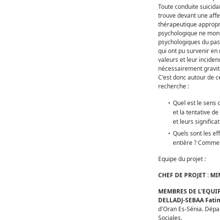
Toute conduite suicida
trouve devant une affe
thérapeutique appropri
psychologique ne montr
psychologiques du passag
qui ont pu survenir en 
valeurs et leur incidenc
nécessairement gravit
C'est donc autour de 
recherche :
Quel est le sens o
et la tentative d
et leurs significat
Quels sont les eff
entière ? Comment
Equipe du projet :
CHEF DE PROJET : 
MEMBRES DE L'EQUIP
DELLADJ-SEBAA Fati
d'Oran Es-Sénia. Dépa
Sociales.